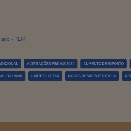
liano – FLAT
ADICIONAL
ALTERAÇÕES FISCAIS 2024
AUMENTO DE IMPOSTO
CAL ITALIANA
LIMITE FLAT TAX
NOVOS RESIDENTES ITÁLIA
RE