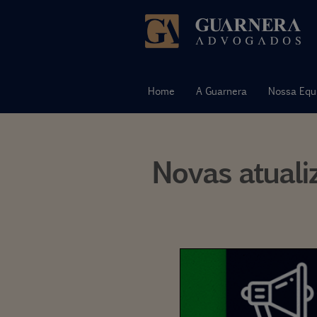
Pular
para
o
Home
A Guarnera
Nossa Equ
conteúdo
Novas atuali