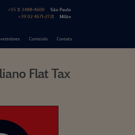
+55 11 3488-4600
São Paulo
+39 02 4671-2721
Milão
nvestidores
Conteúdo
Contato
iano Flat Tax