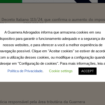
 Decreto Italiano 113/24, que confirma o aumento do impos
0,00/ano para €200.000,00/ano.
A Guarnera Advogados informa que armazena cookies em seu
or será considerado apenas para novos residentes no te
dispositivo para garantir o funcionamento adequado e a segurança do
 residência na Itália após a publicação do referido decreto
nossos websites, e para oferecer a você a melhor experiência de
 €25.000 no caso de adesão de familiar adicional ao regime
navegação possível. Clique em "Aceitar cookies" se estiver de acord
com a utilização desses cookies, ou modifique a configuração quand
tido em lei dentro de 60 dias, podendo nesse período sofr
desejar em "Configuração de cookies". Para mais informações, leia 
novos residentes em 2024.
Política de Privacidade
.
Cookie settings
ACCEPT
cional, nossa equipe estará à disposição.
ócia responsável pela área tributária da Guarnera