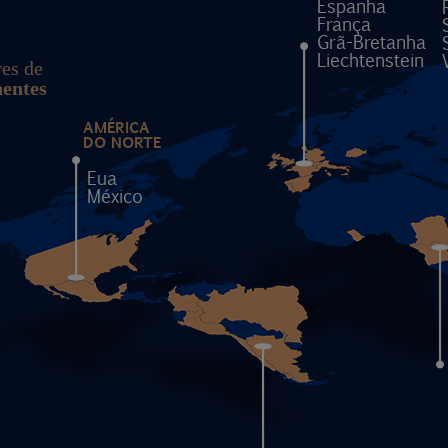
Espanha
França
Grã-Bretanha
Liechtenstein
res de
nentes
AMÉRICA
DO NORTE
Eua
México