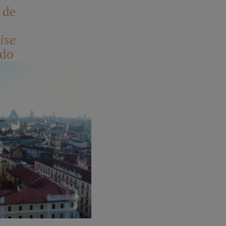
 de
ise
ado