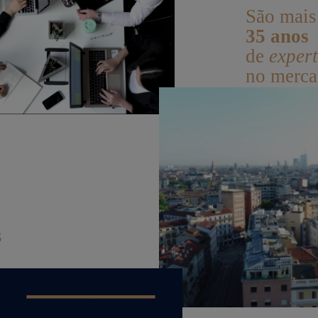
São mais
35 anos
de
expert
no merc
s
——