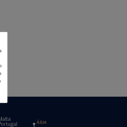
s
o
o
a
Malta
ÁSIA
Portugal