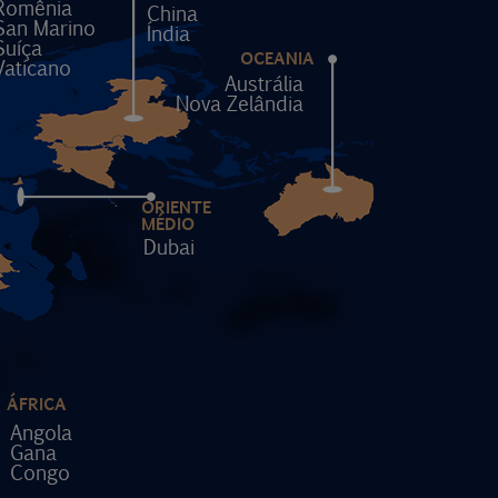
Romênia
China
San Marino
Índia
Suíça
OCEANIA
Vaticano
Austrália
Nova Zelândia
ORIENTE
MÉDIO
Dubai
ÁFRICA
Angola
Gana
Congo