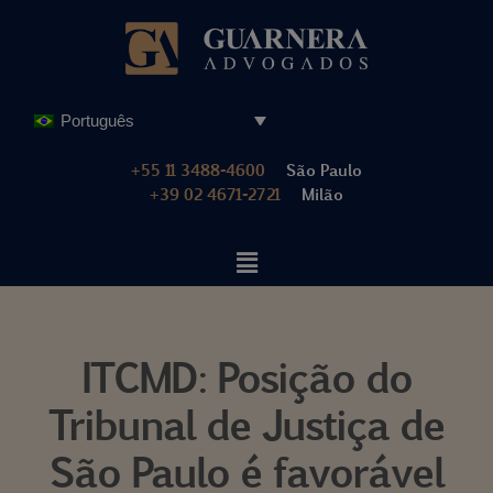
Pular
para
o
Português
conteúdo
+55 11 3488-4600
São Paulo
+39 02 4671-2721
Milão
ITCMD: Posição do
Tribunal de Justiça de
São Paulo é favorável