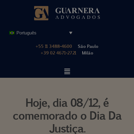
Pular
para
o
Português
conteúdo
+55 11 3488-4600
São Paulo
+39 02 4671-2721
Milão
Hoje, dia 08/12, é
comemorado o Dia Da
Justiça.