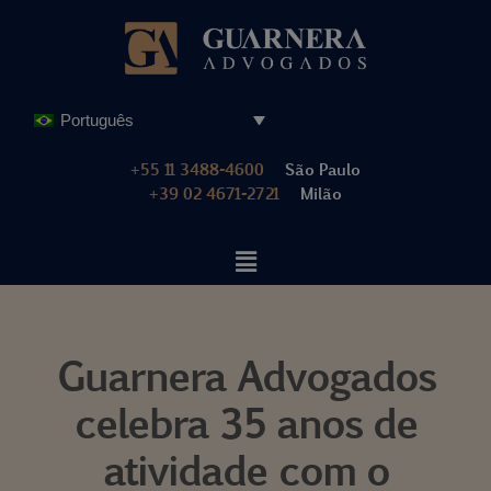
Pular
para
o
Português
conteúdo
+55 11 3488-4600
São Paulo
+39 02 4671-2721
Milão
Guarnera Advogados
celebra 35 anos de
atividade com o