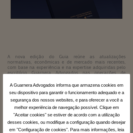
A nova edição do Guia reúne as atualizações
normativas, econômicas e de mercado mais recentes,
com base na experiência e na expertise adquiridas pelo
escritório Guarnera Advogados nas operações de
internacionalização de empresas estrangeiras.
A Guarnera Advogados informa que armazena cookies em
O lançamento oficial acontecerá no próximo 18 de
seu dispositivo para garantir o funcionamento adequado e a
novembro de 2025, em Milão, durante o evento “Brasile
segurança dos nossos websites, e para oferecer a você a
– Orizzonti e Opportunità Economiche”, organizado
pelo Ordine dei Dottori Commercialisti e degli Esperti
melhor experiência de navegação possível. Clique em
Contabili di Milano (ODCEC Milano) em parceria com o
"Aceitar cookies" se estiver de acordo com a utilização
nosso escritório.
desses cookies, ou modifique a configuração quando desejar
em "Configuração de cookies". Para mais informações, leia
Agradecemos ao Embaixador Alessandro Cortese pela