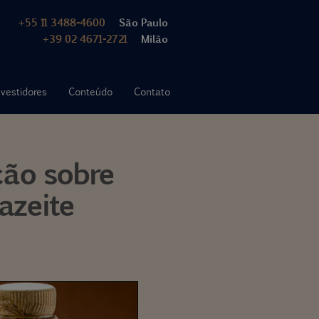
+55 11 3488-4600
São Paulo
+39 02 4671-2721
Milão
nvestidores
Conteúdo
Contato
ção sobre
azeite