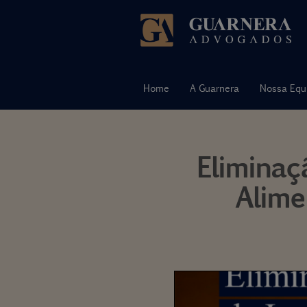
Pular
para
o
Home
A Guarnera
Nossa Equ
conteúdo
Eliminaç
Alime