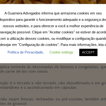
A Guarnera Advogados informa que armazena cookies em seu
dispositivo para garantir o funcionamento adequado e a segurança do
nossos websites, e para oferecer a você a melhor experiência de
o menos barrar o aumento da inflação dos alimentos, o 
navegação possível. Clique em "Aceitar cookies" se estiver de acord
ação para alguns itens considerados essenciais.
com a utilização desses cookies, ou modifique a configuração quand
desejar em "Configuração de cookies". Para mais informações, leia 
ima semana, foi definida uma lista de nove itens alimenta
girassol, azeite, sardinha, biscoitos e massas. Essa me
Política de Privacidade
.
Cookie settings
ACCEPT
odutores locais e está prevista para entrar em vigor nos pr
aplica somente às desossadas de bovinos e congeladas, qu
 de carne de boi com ossos.
nção é o torrado e não torrado, não descafeinado e em grã
 instantâneo e o acondicionado em cápsulas.
não sejam frescas, recheadas ou pré-cozidas, também ent
óleo de girassol.