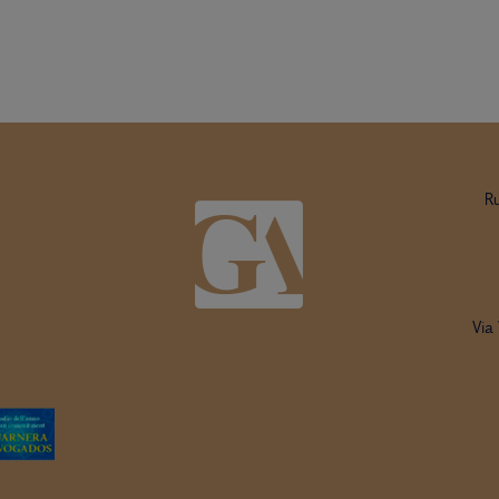
R
Via