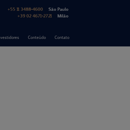
+55 11 3488-4600
São Paulo
+39 02 4671-2721
Milão
nvestidores
Conteúdo
Contato