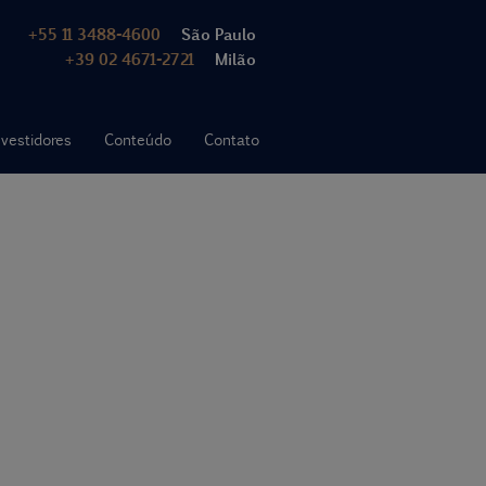
+55 11 3488-4600
São Paulo
+39 02 4671-2721
Milão
nvestidores
Conteúdo
Contato