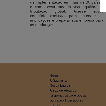
de implementação em mais de 30 países,
e como essa medida visa equilibrar a
tributação global. Acesse nosso
conteúdo exclusivo para entender as
implicações e preparar sua empresa para
as mudanças.
Home
A Guarnera
Nossa Equipe
Áreas de Atuação
Responsabilidade Social
Guia para Investidores
Conteúdo