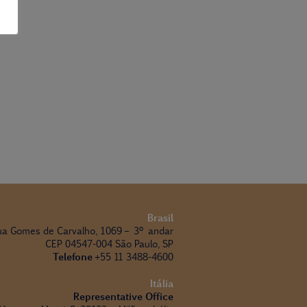
Brasil
ua Gomes de Carvalho, 1069 – 3º andar
CEP 04547-004 São Paulo, SP
Telefone
+55 11 3488-4600
Itália
Representative Office