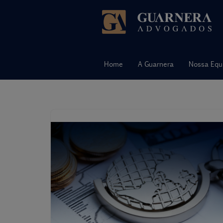
Pular
para
o
Home
A Guarnera
Nossa Equ
conteúdo