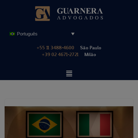
Pular
para
o
Português
conteúdo
+55 11 3488-4600
São Paulo
+39 02 4671-2721
Milão