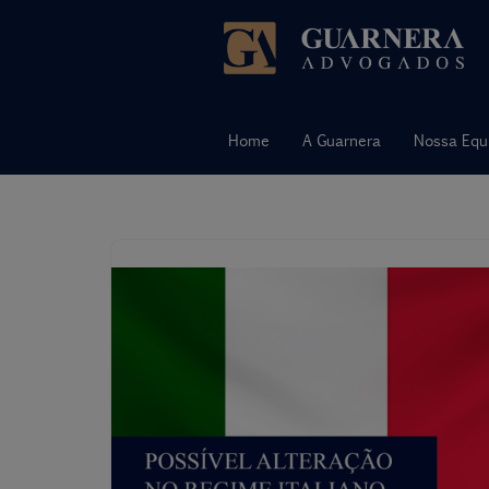
Pular
para
o
Home
A Guarnera
Nossa Equ
conteúdo