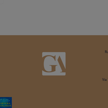
R
Via