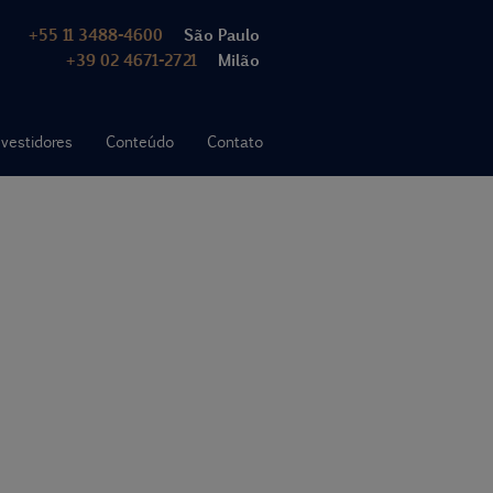
+55 11 3488-4600
São Paulo
+39 02 4671-2721
Milão
nvestidores
Conteúdo
Contato