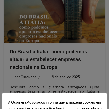
Do Brasil a Itália: como podemos
ajudar a estabelecer empresas
nacionais na Europa
por
Criativoria
8 de abril de 2025
Descubra como a guarnera advogados ajuda
empresas brasileiras a se estabelecer na Itália e
Europa. Suporte jurídico, tributário e estratégico
para internacionalização com segurança e
A Guarnera Advogados informa que armazena cookies em
conformidade.
seu dispositivo para garantir o funcionamento adequado e a