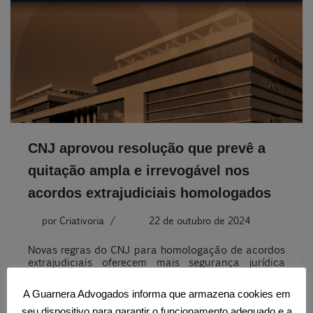
CNJ aprovou resolução que prevê a
quitação ampla e irrevogável nos
acordos extrajudiciais homologados
por
Criativoria
22 de outubro de 2024
Novas regras do CNJ para homologação de acordos
extrajudiciais oferecem mais segurança jurídica
para as empresas, limitando futuras reclamações
trabalhistas e protegendo os direitos dos
A Guarnera Advogados informa que armazena cookies em
empregados.
seu dispositivo para garantir o funcionamento adequado e a