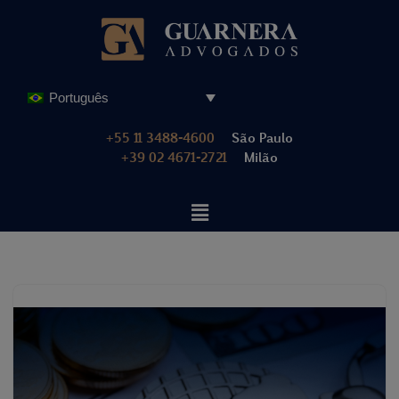
Pular
para
o
Português
conteúdo
+55 11 3488-4600
São Paulo
+39 02 4671-2721
Milão