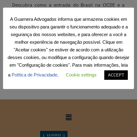
Descubra como a entrada do Brasil na OCDE e a
iminente implementação da alíquota mínima global
de 15% de imposto sobre a renda impactam as
A Guarnera Advogados informa que armazena cookies em
transações internacionais. Saiba mais sobre o
combate à elisão fiscal, as datas de implementação
seu dispositivo para garantir o funcionamento adequado e a
em mais de 30 países, e como essa medida visa
segurança dos nossos websites, e para oferecer a você a
equilibrar a tributação global. Acesse nosso
melhor experiência de navegação possível. Clique em
conteúdo exclusivo para entender as implicações e
preparar sua empresa para as mudanças.
"Aceitar cookies" se estiver de acordo com a utilização
desses cookies, ou modifique a configuração quando desejar
em "Configuração de cookies". Para mais informações, leia
a
Política de Privacidade
.
Cookie settings
ACCEPT