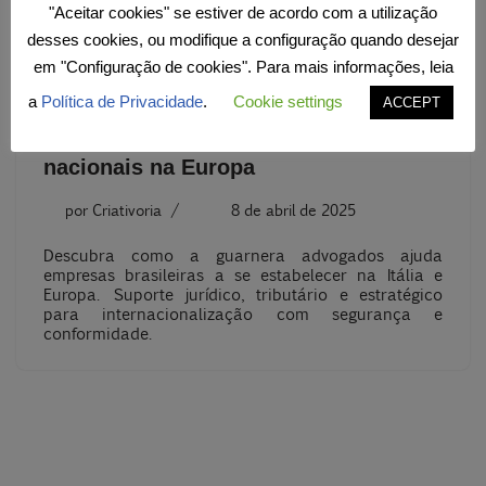
"Aceitar cookies" se estiver de acordo com a utilização
desses cookies, ou modifique a configuração quando desejar
em "Configuração de cookies". Para mais informações, leia
Do Brasil a Itália: como podemos
a
Política de Privacidade
.
Cookie settings
ACCEPT
ajudar a estabelecer empresas
nacionais na Europa
por
Criativoria
8 de abril de 2025
Descubra como a guarnera advogados ajuda
empresas brasileiras a se estabelecer na Itália e
Europa. Suporte jurídico, tributário e estratégico
para internacionalização com segurança e
conformidade.