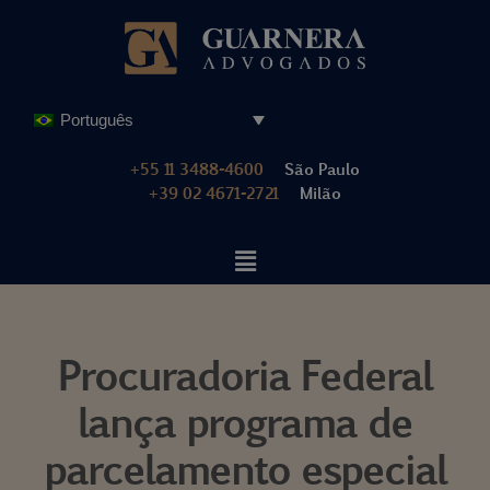
Pular
para
o
Português
conteúdo
+55 11 3488-4600
São Paulo
+39 02 4671-2721
Milão
Procuradoria Federal
lança programa de
parcelamento especial