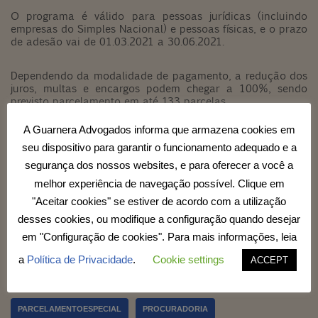
O programa é válido para pessoas jurídicas (incluindo
empresas do Simples Nacional) e pessoas físicas, e o prazo
de adesão vai de 01.03.2021 a 30.06.2021.
Dependendo da modalidade de pagamento, a redução dos
juros, multas e encargos podem chegar a 100%, sendo
previsto parcelamento em até 133 parcelas.
A Guarnera Advogados informa que armazena cookies em
Para deferimento do parcelamento, haverá necessidade de
comprovação do impacto causado pela Covid na geração
seu dispositivo para garantir o funcionamento adequado e a
de resultados da pessoa jurídica e do comprometimento da
segurança dos nossos websites, e para oferecer a você a
renda da pessoa física.
melhor experiência de navegação possível. Clique em
"Aceitar cookies" se estiver de acordo com a utilização
A Guarnera Advogados está à disposição para maiores
esclarecimentos a respeito do tema.
desses cookies, ou modifique a configuração quando desejar
em "Configuração de cookies". Para mais informações, leia
a
Política de Privacidade
.
Cookie settings
ACCEPT
Marcações:
COVID19
PARCELAMENTO
PARCELAMENTOESPECIAL
PROCURADORIA