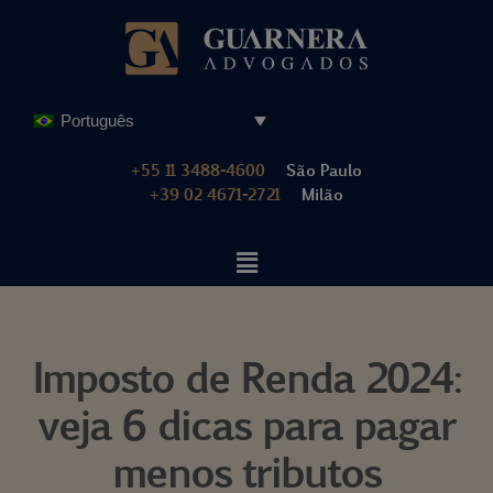
Pular
para
o
Português
conteúdo
+55 11 3488-4600
São Paulo
+39 02 4671-2721
Milão
Imposto de Renda 2024:
veja 6 dicas para pagar
menos tributos