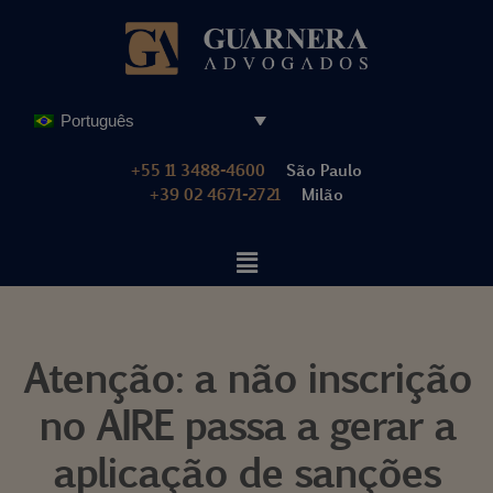
Pular
para
o
Português
conteúdo
+55 11 3488-4600
São Paulo
+39 02 4671-2721
Milão
Atenção: a não inscrição
no AIRE passa a gerar a
aplicação de sanções