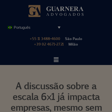
Pular
para
o
Português
conteúdo
+55 11 3488-4600
São Paulo
+39 02 4671-2721
Milão
A discussão sobre a
escala 6×1 já impacta
empresas, mesmo sem