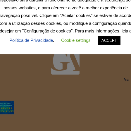
nossos websites, e para oferecer a você a melhor experiência de
navegação possível. Clique em "Aceitar cookies" se estiver de acord
com a utilização desses cookies, ou modifique a configuração quand
desejar em "Configuração de cookies". Para mais informações, leia 
Política de Privacidade
.
Cookie settings
ACCEPT
R
Via