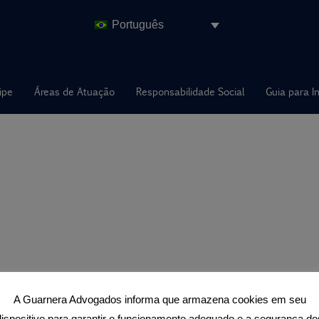
Português
ipe
Áreas de Atuação
Responsabilidade Social
Guia para I
A Guarnera Advogados informa que armazena cookies em seu
dispositivo para garantir o funcionamento adequado e a segurança do