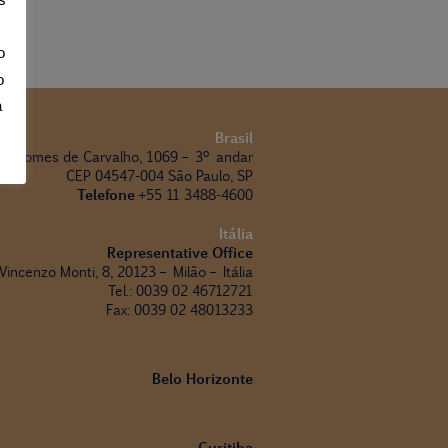
o
o
a
Brasil
ua Gomes de Carvalho, 1069 – 3º andar
CEP 04547-004 São Paulo, SP
Telefone
+55 11 3488-4600
Itália
Representative Office
 Vincenzo Monti, 8, 20123 – Milão – Itália
Tel.: 0039 02 46712721
Fax: 0039 02 48013233
Belo Horizonte
Curitiba