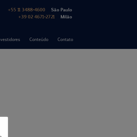
+55 11 3488-4600
São Paulo
+39 02 4671-2721
Milão
nvestidores
Conteúdo
Contato
s