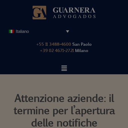
Vai
al
contenuto
Italiano
+55 11 3488-4600
San Paolo
+39 02 4671-2721
Milano
Attenzione aziende: il
termine per l’apertura
delle notifiche