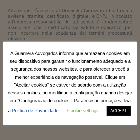
Attenzione: l’accesso al Domicilio Giudiziario Elettronico
avviene tramite certificato digitale e-CNPJ, vincolato
all’impresa responsabile. In tal senso, è fondamentale
assicurarsi che il certificato sia valido e operativo, per
non incorrere nella scadenza dei termini processuali
rilevanti.
A Guarnera Advogados informa que armazena cookies em
seu dispositivo para garantir o funcionamento adequado e a
Seguono i link ufficiali per l’accesso e la consultazione.
segurança dos nossos websites, e para oferecer a você a
melhor experiência de navegação possível. Clique em
"Aceitar cookies" se estiver de acordo com a utilização
desses cookies, ou modifique a configuração quando desejar
Domicilio Giudiziario Elettronico (CNJ):
em "Configuração de cookies". Para mais informações, leia
https://domicilio-eletronico.pdpj.jus.br/
a
Política de Privacidade
.
Cookie settings
Domicilio Elettronico Giuslavorista (DET/MTE):
ACCEPT
https://det.sit.trabalho.gov.br/login?
r=%2Fservicos