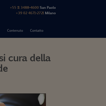
+55 11 3488-4600
San Paolo
+39 02 4671-2721
Milano
Contenuto
Contatto
i cura della
de