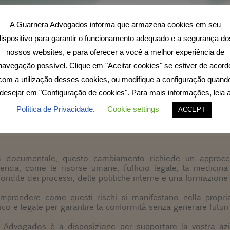
A Guarnera Advogados informa que armazena cookies em seu
dispositivo para garantir o funcionamento adequado e a segurança do
nossos websites, e para oferecer a você a melhor experiência de
navegação possível. Clique em "Aceitar cookies" se estiver de acord
e le aziende, indipendentemente dalle dimensioni, dovranno
ri all’interno del proprio Programma di Gestione dei
com a utilização desses cookies, ou modifique a configuração quand
appresenta un passo importante verso la costruzione di a
desejar em "Configuração de cookies". Para mais informações, leia 
Política de Privacidade
.
Cookie settings
ACCEPT
ori di lavoro valutino e controllino i cosiddetti rischi
essivo carico di lavoro, tra altri fattori che influiscono diret
à documentale, questo cambiamento richiede un approcci
ienda, come le risorse umane, l’ufficio legale, la medicina
fondite dei processi, delle politiche interne e una formazione
prendere come questi rischi si manifestano nella propria 
co e legale per garantire la conformità senza generare futuri 
a Advogados è a disposizione per supportare la vostra az