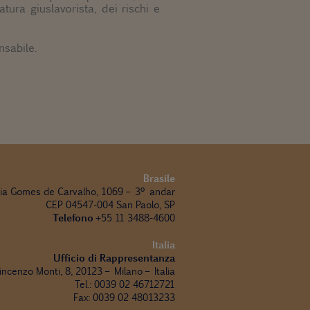
tura giuslavorista, dei rischi e
nsabile.
Brasile
ia Gomes de Carvalho, 1069 – 3º andar
CEP 04547-004 San Paolo, SP
Telefono
+55 11 3488-4600
Italia
Ufficio di Rappresentanza
incenzo Monti, 8, 20123 – Milano – Italia
Tel.: 0039 02 46712721
Fax: 0039 02 48013233