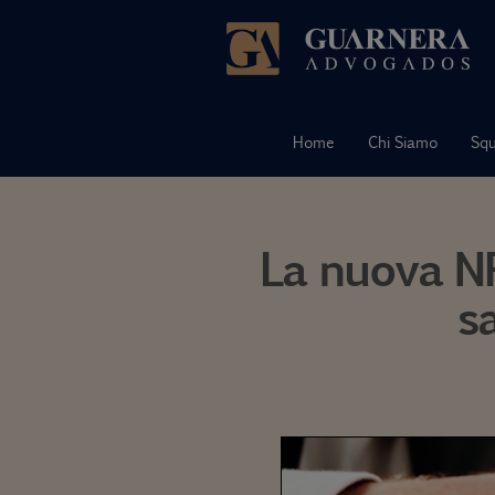
Vai
al
contenuto
Home
Chi Siamo
Sq
La nuova NR
s