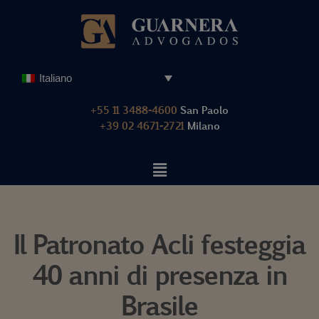
Vai
al
contenuto
Italiano
+55 11 3488-4600
San Paolo
+39 02 4671-2721
Milano
Il Patronato Acli festeggia
40 anni di presenza in
Brasile