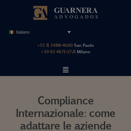
Vai
al
contenuto
Italiano
+55 11 3488-4600
San Paolo
+39 02 4671-2721
Milano
Compliance
Internazionale: come
adattare le aziende