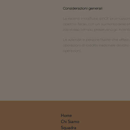
Considerazioni generali
Le recenti modifiche all’IOF promuovono 
obiettivi fiscali, con un aumento delle
Allo stesso tempo, preservano gli incentiv
Le aziende e persone fisiche che effettua
operazioni di credito nazionale devono 
operazioni.
Home
Chi Siamo
Squadra