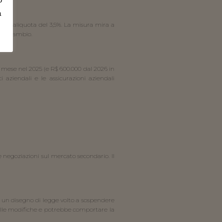
a
n un’aliquota del 3,5%. La misura mira a 
o di cambio.
al mese nel 2025 (e R$ 600.000 dal 2026 in 
aziendali e le assicurazioni aziendali 
 negoziazioni sul mercato secondario. Il 
 un disegno di legge volto a sospendere 
o alle modifiche e potrebbe comportare la 