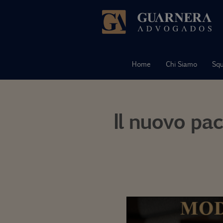
Vai
al
contenuto
Home
Chi Siamo
Sq
Il nuovo pac