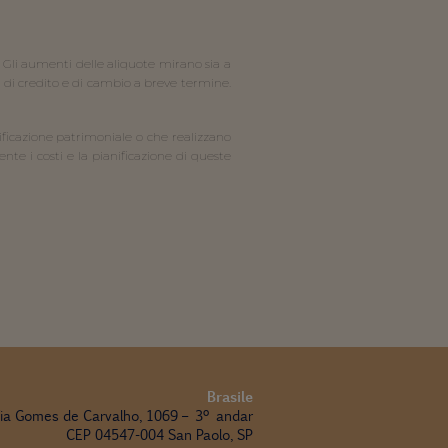
 Gli aumenti delle aliquote mirano sia a 
di credito e di cambio a breve termine. 
nificazione patrimoniale o che realizzano 
e i costi e la pianificazione di queste 
Brasile
ia Gomes de Carvalho, 1069 – 3º andar
CEP 04547-004 San Paolo, SP