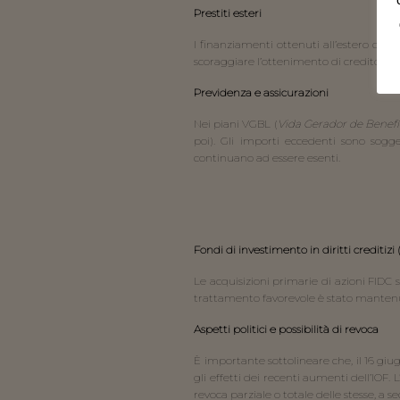
Prestiti esteri
I finanziamenti ottenuti all’estero con 
scoraggiare l’ottenimento di credito este
Previdenza e assicurazioni
Nei piani VGBL (
Vida Gerador de Benefíc
poi). Gli importi eccedenti sono sogge
continuano ad essere esenti.
Fondi di investimento in diritti creditizi 
Le acquisizioni primarie di azioni FIDC 
trattamento favorevole è stato mantenut
Aspetti politici e possibilità di revoca
È importante sottolineare che, il 16 gi
gli effetti dei recenti aumenti dell’IOF.
revoca parziale o totale delle stesse, a s