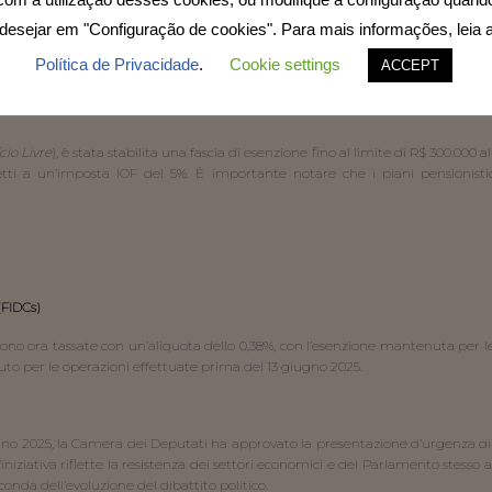
desejar em "Configuração de cookies". Para mais informações, leia 
durata inferiore a 365 giorni, precedentemente esenti, saranno ora tassati co
Política de Privacidade
.
Cookie settings
ACCEPT
ro a breve termine e a ridurre le vulnerabilità associate alla volatilità del tass
io Livre
), è stata stabilita una fascia di esenzione fino al limite di R$ 300.000 
tti a un’imposta IOF del 5%. È importante notare che i piani pensionistici 
(FIDCs)
sono ora tassate con un’aliquota dello 0,38%, con l’esenzione mantenuta per le
o per le operazioni effettuate prima del 13 giugno 2025.
ugno 2025, la Camera dei Deputati ha approvato la presentazione d’urgenza di
 L’iniziativa riflette la resistenza dei settori economici e del Parlamento stess
econda dell’evoluzione del dibattito politico.