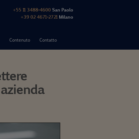
+55 11 3488-4600
San Paolo
+39 02 4671-2721
Milano
Contenuto
Contatto
ttere
a azienda