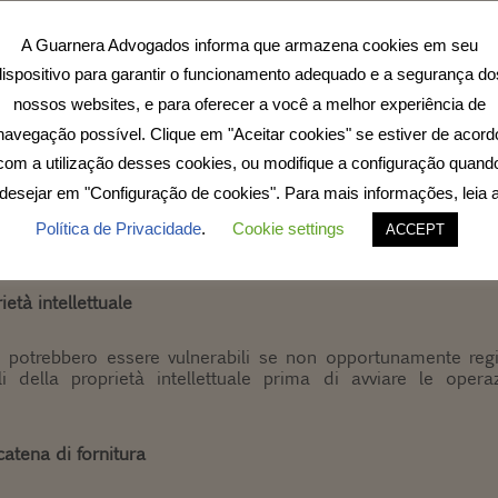
urale
A Guarnera Advogados informa que armazena cookies em seu
dipende dalla capacità di un’azienda di comprendere e rispetta
dispositivo para garantir o funcionamento adequado e a segurança do
norme commerciali e all’etichetta aziendale.
nossos websites, e para oferecer a você a melhor experiência de
navegação possível. Clique em "Aceitar cookies" se estiver de acord
a
com a utilização desses cookies, ou modifique a configuração quand
desejar em "Configuração de cookies". Para mais informações, leia 
idica sbagliata può comportare costi elevati, una tassazion
oni per la costituzione di un’azienda, di una filiale o di una p
Política de Privacidade
.
Cookie settings
ACCEPT
nto.
età intellettuale
ore potrebbero essere vulnerabili se non opportunamente regi
li della proprietà intellettuale prima di avviare le opera
catena di fornitura