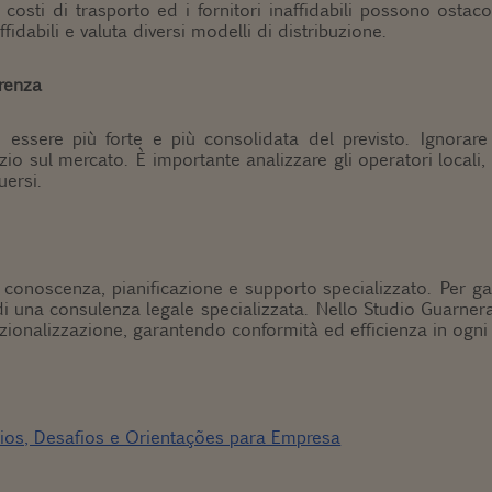
ti costi di trasporto ed i fornitori inaffidabili possono ostaco
ffidabili e valuta diversi modelli di distribuzione.
rrenza
 essere più forte e più consolidata del previsto. Ignorar
azio sul mercato. È importante analizzare gli operatori locali, 
uersi.
s
e conoscenza, pianificazione e supporto specializzato. Per ga
di una consulenza legale specializzata. Nello Studio Guarne
nazionalizzazione, garantendo conformità ed efficienza in ogni
ios, Desafios e Orientações para Empresa